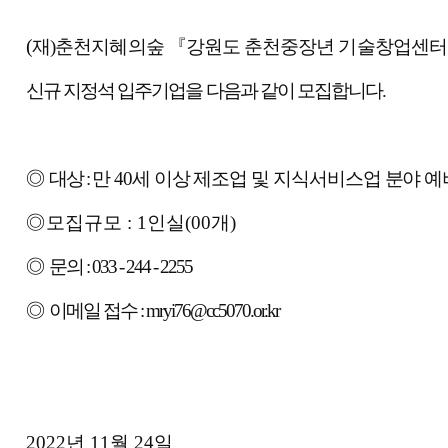
본문
(
재
)
춘천지혜의숲
『
강원도 춘천중장년 기술창업센터
신규 지정석 입주기업
을
다음과 같이 모집합니다
.
◎ 대상 :
만
40
세 이상 제조업 및 지식서비스업 분야 
◎
모집규모
: 1
인실
(00
개
)
◎ 문의 : 033 - 244 - 2255
◎ 이메일 접수 : mryi76@cc5070.or.kr
2022
년 11
월 24
일