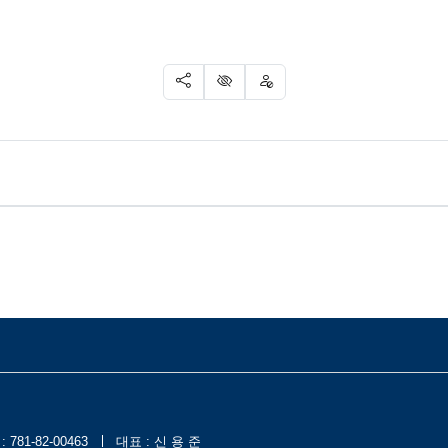
SNS 공유
신고
차단
81-82-00463
대표 : 신 용 준