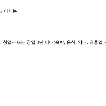
』
에서는
예비창업자 또
는
창업
3
년 이내
(
숙박
,
음식
,
임대
,
유흥업 