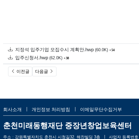
첨부
파일크기
회 다운로드
지정석 입주기업 모집수시 계획안.hwp
(60.0K)
54
첨부
파일크기
회 다운로드
입주신청서.hwp
(62.0K)
38
이전글
다음글
회사소개
개인정보 처리방침
이메일무단수집거부
춘천미래동행재단 중장년창업보육센터
주소 : 강원특별자치도 춘천시 시청길32. 해찬빌딩 3층
사업자 등록번호 : 7