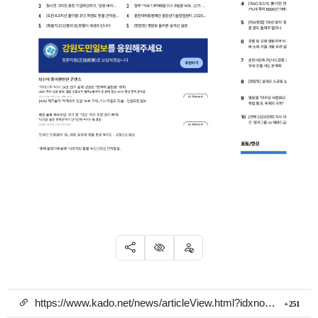
SNS 공유
신고
차단
링크
회 
https://www.kado.net/news/articleView.html?idxno=2036914
251