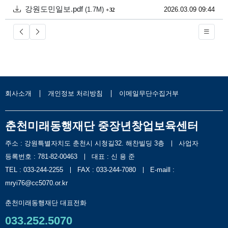
첨부
파일크기
회 다운로드
강원도민일보.pdf
등록일
2026.03.09 09:44
(1.7M)
32
회사소개
개인정보 처리방침
이메일무단수집거부
춘천미래동행재단 중장년창업보육센터
주소 : 강원특별자치도 춘천시 시청길32. 해찬빌딩 3층
사업자
등록번호 : 781-82-00463
대표 : 신 용 준
TEL : 033-244-2255
FAX : 033-244-7080
E-maill :
mryi76@cc5070.or.kr
춘천미래동행재단 대표전화
033.252.5070