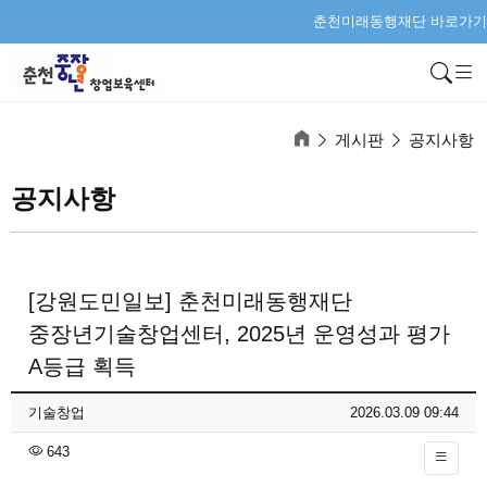
춘천미래동행재단 바로가기
검
게시판
공지사항
공지사항
[강원도민일보] 춘천미래동행재단
중장년기술창업센터, 2025년 운영성과 평가
A등급 획득
페이지 정보
작성자
작성일
기술창업
2026.03.09 09:44
조회
643