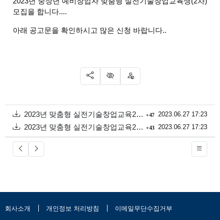
2023년 중장년 예비창업자 맞춤형 실전기술창업교육생(2차)
모집을 합니다....
아래 공고문을 확인하시고 많은 신청 바랍니다..
SNS 공유
신고
차단
첨부
회 다운로드
파일크기
2023년 맞춤형 실전기술창업교육2차 공고문.pdf
등록일
2023.06.27 17:23
(170.5K)
47
첨부
회 다운로드
파일
2023년 맞춤형 실전기술창업교육2차 참여신청서.hwp
등록일
2023.06.27 17:23
(76.5K)
43
회사소개
개인정보 처리방침
이메일무단수집거부