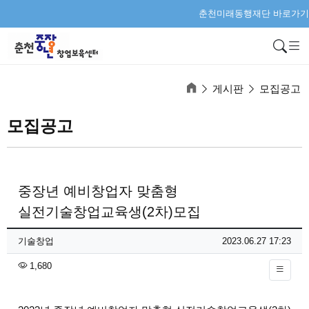
춘천미래동행재단 바로가기
검
게시판
모집공고
모집공고
중장년 예비창업자 맞춤형
실전기술창업교육생(2차)모집
페이지 정보
작성자
작성일
기술창업
2023.06.27 17:23
조회
1,680
본문