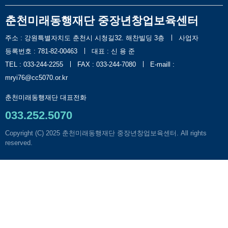
춘천미래동행재단 중장년창업보육센터
주소 : 강원특별자치도 춘천시 시청길32. 해찬빌딩 3층
사업자
등록번호 : 781-82-00463
대표 : 신 용 준
TEL : 033-244-2255
FAX : 033-244-7080
E-maill :
mryi76@cc5070.or.kr
춘천미래동행재단 대표전화
033.252.5070
Copyright (C) 2025
춘천미래동행재단 중장년창업보육센터
. All rights
reserved.