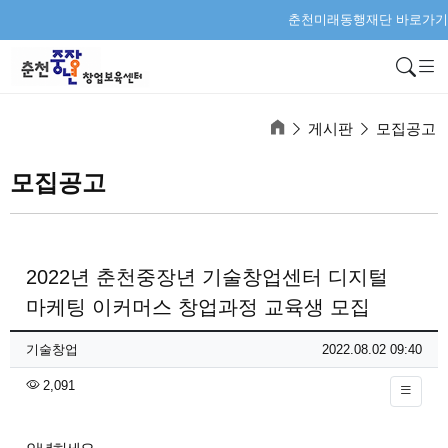
춘천미래동행재단 바로가기
검
게시판
모집공고
모집공고
2022년 춘천중장년 기술창업센터 디지털
마케팅 이커머스 창업과정 교육생 모집
페이지 정보
작성자
작성일
기술창업
2022.08.02 09:40
조회
2,091
본문