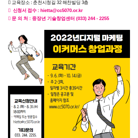

교육장소
: 춘천시청길 32 해찬빌딩 3층
 신청서 접수 :
hietta@cc5070.or.kr

문 의 처
:
중장년 기술창업센터
(033) 244 - 2255