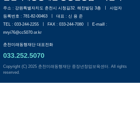
주소 : 강원특별자치도 춘천시 시청길32. 해찬빌딩 3층
사업자
등록번호 : 781-82-00463
대표 : 신 용 준
TEL : 033-244-2255
FAX : 033-244-7080
E-maill :
mryi76@cc5070.or.kr
춘천미래동행재단 대표전화
033.252.5070
Copyright (C) 2025
춘천미래동행재단 중장년창업보육센터
. All rights
reserved.