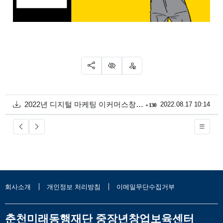
SNS 공유
신고
차단
첨부
회 다운로드
2022년 디지털 마케팅 이커머스창업과정 공고문 및 신청서1.hwp
등록일
2022.08.17 10:14
130
회사소개
개인정보 처리방침
이메일무단수집거부
춘천미래동행재단 중장년창업보육센터