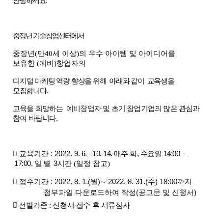
안녕하세요.
중장년 기술창업
센터에서
중장년
(
만
40
세 이상
)
의 우수 아이템 및 아이디어를
보유한
(
예비
)
창업자
의
디지털 마케팅 역량 향상을 위해
아래와 같이 교육생을
모
집합니다.
교육을 희망하는 예비창업자 및 초기 창업기업의 많은 관심과
참여 바랍니다
.

교육기간
: 2022. 9
. 6.
- 10. 14.
매주 화
, 수
요일
14:00
–
17:00,
일 별
3
시간
(일정 참고)

접수기간
: 2022. 8. 1.(월
)
∼
2022. 8. 31.(수
)
18:00
까지
첨부파일 다운로드하여 작성(공고문 및 신청서)

선발기준
:
신청서 접수 후 서류심사