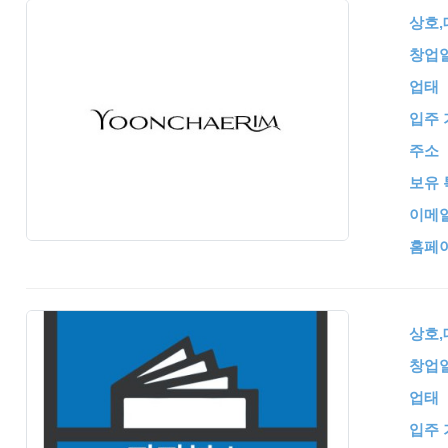
상호
창업
업태
입주 
주소
보유 
이메
홈페
상호
창업
업태
입주 