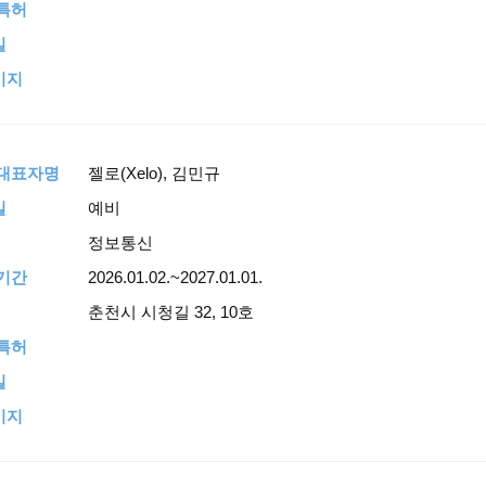
특허
일
이지
,대표자명
젤로(Xelo), 김민규
일
예비
정보통신
기간
2026.01.02.~2027.01.01.
춘천시 시청길 32, 10호
특허
일
이지