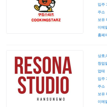
입주 
주소
보유 
이메
홈페
상호
창업
업태
입주 
주소
보유 
이메