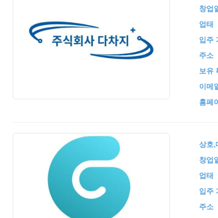
창업
업태
입주 
주소
보유 
이메
홈페
상호
창업
업태
입주 
주소