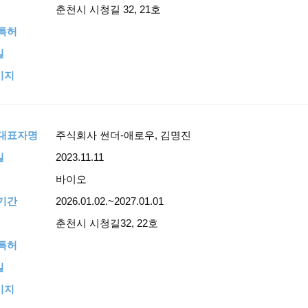
춘천시 시청길 32, 21호
특허
일
이지
,대표자명
주식회사 썬더-애로우, 김명진
일
2023.11.11
바이오
기간
2026.01.02.~2027.01.01
춘천시 시청길32, 22호
특허
일
이지