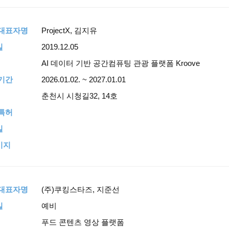
,대표자명
ProjectX, 김지유
일
2019.12.05
AI 데이터 기반 공간컴퓨팅 관광 플랫폼 Kroove
기간
2026.01.02. ~ 2027.01.01
춘천시 시청길32, 14호
특허
일
이지
,대표자명
(주)쿠킹스타즈, 지준선
일
예비
푸드 콘텐츠 영상 플랫폼