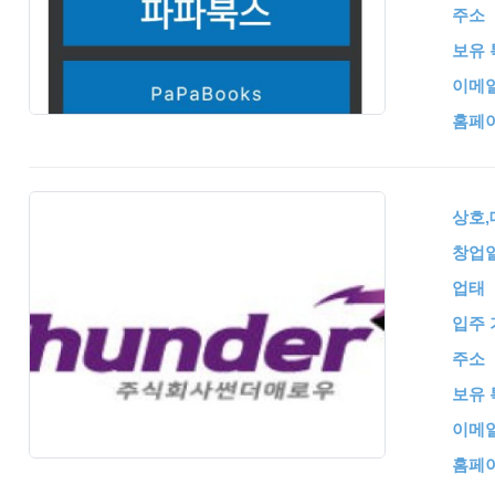
주소
보유 
이메
홈페
상호
창업
업태
입주 
주소
보유 
이메
홈페