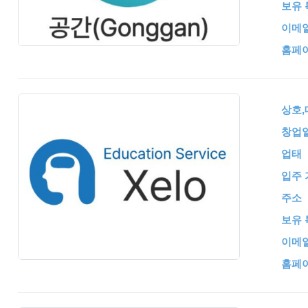
보유 
이메
홈페
상호
창업
업태
입주 
주소
보유 
이메
홈페