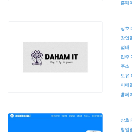
홈페
상호
창업
업태
입주 
주소
보유 
이메
홈페
상호
창업